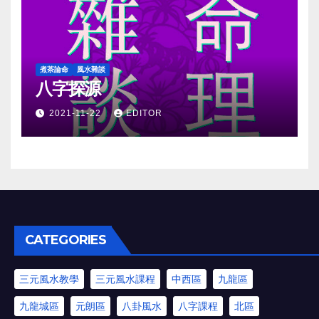
煮茶論命
風水雜談
八字探源
2021-11-22
EDITOR
CATEGORIES
三元風水教學
三元風水課程
中西區
九龍區
九龍城區
元朗區
八卦風水
八字課程
北區