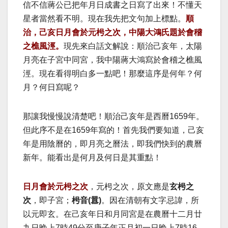
信不信蔣公已把年月日成書之日寫了出來！不懂天
星者當然看不明。現在我先把文句加上標點。
順
治，己亥日月會於元枵之次，中陽大鴻氏題於會稽
之樵風涇。
現先來白話文解說：順治己亥年，太陽
月亮在子宮中同宮，我中陽蔣大鴻寫於會稽之樵風
涇。現在看得明白多一點吧！那麼這序是何年？何
月？何日寫呢？
那讓我慢慢說清楚吧！順治己亥年是西曆1659年。
但此序不是在1659年寫的！首先我們要知道，己亥
年是用陰曆的，即月亮之曆法，即我們快到的農曆
新年。能看出是何月及何日是其重點！
日月會於元枵之次
，元枵之次，原文應是
玄枵之
次
，即子宮；
枵音(囂)
。因在清朝有文字忌諱，所
以元即玄。在己亥年日和月同宮是在農曆十二月廿
九日晚上7時49分至庚子年正月初一日晚上7時16