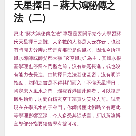
天星擇日－蔣大鴻秘傳之
法（二）
寫此 “蔣大鴻秘傳之法” 專題是要開示給今人學習蔣
氏天星擇日之難。大多數的人都是人云亦云，
也沒
有時間去分辨那些是真那些是假風水。因現今所謂
風水導師或師父都大張 “玄空風水” 為主，其風水根
基學理也停留在門檻之前，沒有絲毫長進，或也沒
有能力去長進。由於擇日之法甚秘甚密，沒有明師
指點，坊間之書是不得其門而入！不懂天星擇日，
肯定未入風水之門，環觀香港懂此道者，可以說是
鳳毛麟角，坊間自稱玄空正宗實失笑於人前。試問
現在在學風水的子弟門，你師傅懂此術嗎？有應此
等學理影響至深，今人多受其誤或害，所以黃渙博
宣導部分指要給後學有據可考。