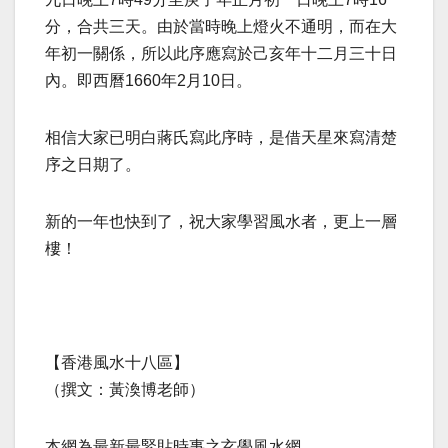
分，合共三天。由於當時晚上燈火不通明，而在大
年初一關係，所以此序應寫於己亥年十二月三十日
內。即西曆1660年2月10日。
相信大家已明白蔣氏寫此序時，是借天星來寫清楚
序之日期了。
新的一年也快到了，祝大家學習風水者，更上一層
樓！
【香港風水十八區】
（撰文：黃渙博老師）
本網為最新最緊貼時事之玄學風水網