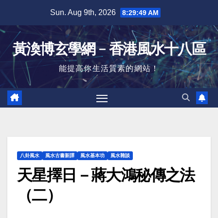
Skip
Sun. Aug 9th, 2026
8:29:50 AM
to
content
黃渙博玄學網﹣香港風水十八區
能提高你生活質素的網站！
八卦風水
風水古書新譯
風水基本功
風水雜談
天星擇日－蔣大鴻秘傳之法
（二）