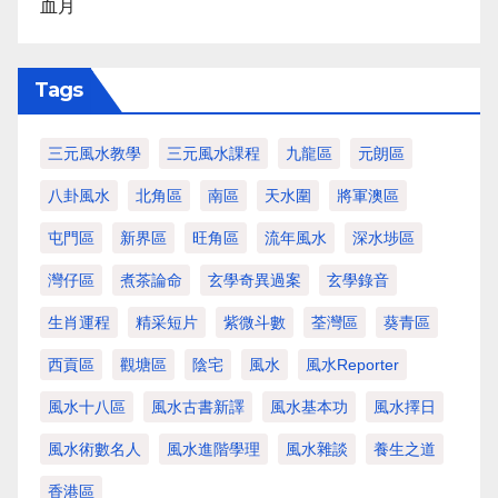
血月
Tags
三元風水教學
三元風水課程
九龍區
元朗區
八卦風水
北角區
南區
天水圍
將軍澳區
屯門區
新界區
旺角區
流年風水
深水埗區
灣仔區
煮茶論命
玄學奇異過案
玄學錄音
生肖運程
精采短片
紫微斗數
荃灣區
葵青區
西貢區
觀塘區
陰宅
風水
風水Reporter
風水十八區
風水古書新譯
風水基本功
風水擇日
風水術數名人
風水進階學理
風水雜談
養生之道
香港區