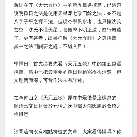
蔣氏在其《天元五歌》中的第五篇選擇篇，已清楚
說明擇日之法是使用天星即七政四餘之法，並不是
八字子平之擇日法。但現今學風水者，也只懂沈氏
玄空；沈氏不懂天星，害後學不明正道，愈行愈遠
了。更有甚者，出書強解《天元五歌》之選擇篇，
當中之法門關要之處，不堪入目！
學擇日，首先必要先看《天元五歌》中的第五篇選
擇篇。當中已把最重要的擇日規範寫得很清楚，但
文理簡而深，可昔作法未有詳述。
在章仲山之《天元五歌》原序中最後是這樣寫的：
順治己亥日月會於元枵之次中陽大鴻氏題於會稽之
樵風涇
請問這句沒有標點符號的文章，大家看得懂嗎？你