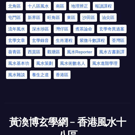
北角區
十八區風水
南區
地理辨正
報讀課程
屯門區
新界區
旺角區
東區
沙田區
油尖區
流年風水
深水埗區
灣仔區
煮茶論命
玄學奇異過案
玄學文章
玄學錄音
生肖運程
紫微斗數課程
荃灣區
葵青區
西貢區
觀塘區
風水Reporter
風水古書新譯
風水基本功
風水策劃
風水術數名人
風水進階學理
風水雜談
養生之道
香港區
黃渙博玄學網﹣香港風水十