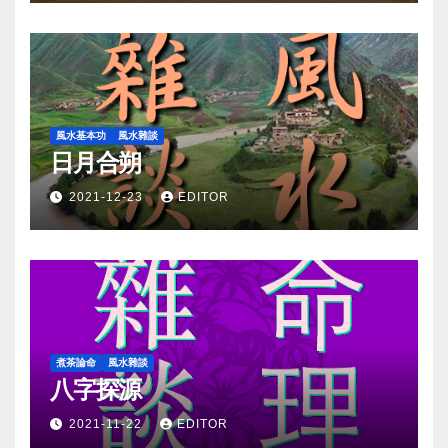
風水基本功
風水雜談
日月合朔
2021-12-23
EDITOR
煮茶論命
風水雜談
八字探源
2021-11-22
EDITOR