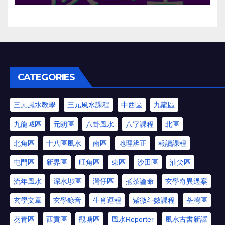
CATEGORIES
三元風水教學
三元風水課程
中西區
九龍區
九龍城區
元朗區
八卦風水
八字課程
北區
北角區
十八區風水
南區
地理辨正
報讀課程
屯門區
新界區
旺角區
東區
沙田區
油尖區
流年風水
深水埗區
灣仔區
煮茶論命
玄學奇異過案
玄學文章
玄學錄音
生肖運程
紫微斗數課程
荃灣區
葵青區
西貢區
觀塘區
風水Reporter
風水古書新譯