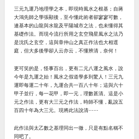
三元九運乃地理學之本，即現時風水之根基；自蔣
大鴻先師之學張顯後，至今懂此術者卻寥寥可數，
連基本的山龍與水龍及平陽城市之法，也未懂得其
基礎作法。而現今流行所用之玄空飛星風水之法乃
是沈氏之玄空，這與章仲山之真正作法也大相逕
庭，但大多後學卻人云亦云，不懂辨清，奈何！
更可笑的是，怪事百出，更有二元八運之風水，說
今年是九運之始！風水之假道學多到驚人！三元九
運即每運二十年，九運合共一百八十年；這與六十
甲子並行，每一花甲，即一元，理數甚清。這是小
元之作法，更有大三元之作法，時師不懂，亂說五
百四十年為大三元。現將此法說清⋯⋯
此作法與太乙數之基理同出一徹，只是有點名稱不
同吧了。