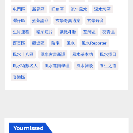
屯門區
新界區
旺角區
流年風水
深水埗區
灣仔區
煮茶論命
玄學奇異過案
玄學錄音
生肖運程
精采短片
紫微斗數
荃灣區
葵青區
西貢區
觀塘區
陰宅
風水
風水Reporter
風水十八區
風水古書新譯
風水基本功
風水擇日
風水術數名人
風水進階學理
風水雜談
養生之道
香港區
You missed