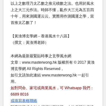
以上之數理乃太乙數之推元積數之法。也用於風水
上之大三元作法。時師不懂，亂作大三元為五百四
十年，用來測國運云云。實際用作測國運之學，當
首推太乙數了！
【黃渙博玄學網－香港風水十八區】
（撰文：黃渙博老師）
本網為最新最緊貼時事之玄學風水網
文章：www.masterwong.hk 版權所有 © 2017 黃渙
博玄學網 All Rights Reserved，
如引文請加此連結 www.masterwong.hk 一起引
用。
如對問命、家宅或商業風水，可 Whatsapp 我們：
6689 8016
或填寫表格聯絡