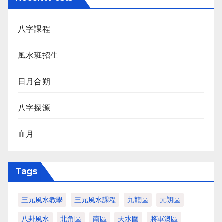
八字課程
風水班招生
日月合朔
八字探源
血月
Tags
三元風水教學
三元風水課程
九龍區
元朗區
八卦風水
北角區
南區
天水圍
將軍澳區