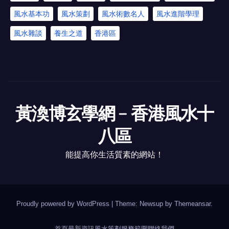
風水基本功
風水策劃
風水術數名人
風水進階學理
風水雜談
養生之道
香港區
黃渙博玄學網﹣香港風水十
八區
能提高你生活質素的網站！
Proudly powered by WordPress
|
Theme: Newsup by
Themeansar
.
首頁
最新資訊
風水策劃
服務範圍
聯絡我們