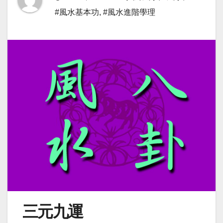
#風水基本功
,
#風水進階學理
三元九運