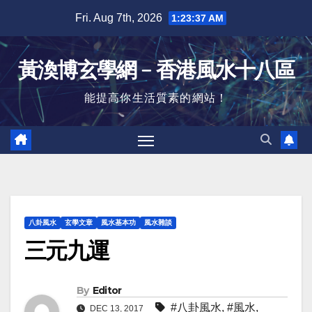
Skip
Fri. Aug 7th, 2026
1:23:38 AM
to
content
黃渙博玄學網﹣香港風水十八區
能提高你生活質素的網站！
八卦風水
玄學文章
風水基本功
風水雜談
三元九運
By
Editor
#八卦風水
,
#風水
,
DEC 13, 2017