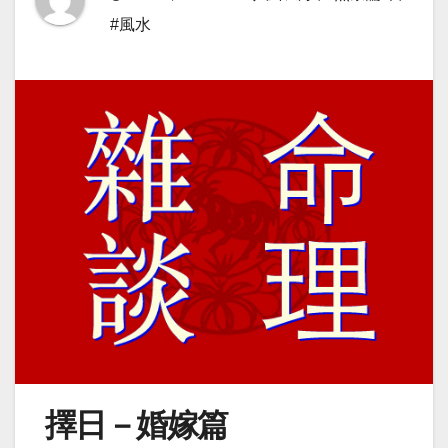
#風水
擇日－婚嫁篇