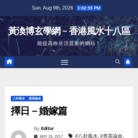
Skip
Sun. Aug 9th, 2026
3:02:56 PM
to
content
黃渙博玄學網﹣香港風水十八區
能提高你生活質素的網站！
八卦風水
煮茶論命
擇日－婚嫁篇
By
Editor
#八卦風水
,
#煮茶論命
,
MAY 26, 2017