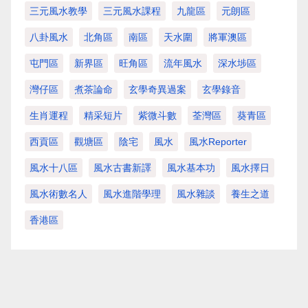
三元風水教學
三元風水課程
九龍區
元朗區
八卦風水
北角區
南區
天水圍
將軍澳區
屯門區
新界區
旺角區
流年風水
深水埗區
灣仔區
煮茶論命
玄學奇異過案
玄學錄音
生肖運程
精采短片
紫微斗數
荃灣區
葵青區
西貢區
觀塘區
陰宅
風水
風水Reporter
風水十八區
風水古書新譯
風水基本功
風水擇日
風水術數名人
風水進階學理
風水雜談
養生之道
香港區