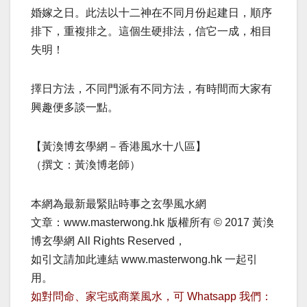
婚嫁之日。此法以十二神在不同月份起建日，順序
排下，重複排之。這個生硬排法，信它一成，相目
失明！
擇日方法，不同門派有不同方法，有時間而大家有
興趣便多談一點。
【黃渙博玄學網－香港風水十八區】
（撰文：黃渙博老師）
本網為最新最緊貼時事之玄學風水網
文章：www.masterwong.hk 版權所有 © 2017 黃渙
博玄學網 All Rights Reserved，
如引文請加此連結 www.masterwong.hk 一起引
用。
如對問命、家宅或商業風水，可 Whatsapp 我們：