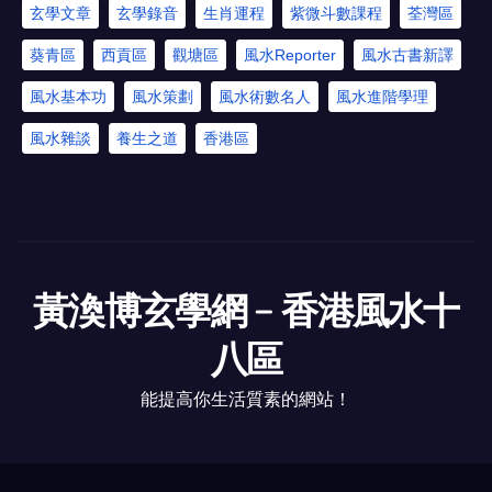
玄學文章
玄學錄音
生肖運程
紫微斗數課程
荃灣區
葵青區
西貢區
觀塘區
風水Reporter
風水古書新譯
風水基本功
風水策劃
風水術數名人
風水進階學理
風水雜談
養生之道
香港區
黃渙博玄學網﹣香港風水十
八區
能提高你生活質素的網站！