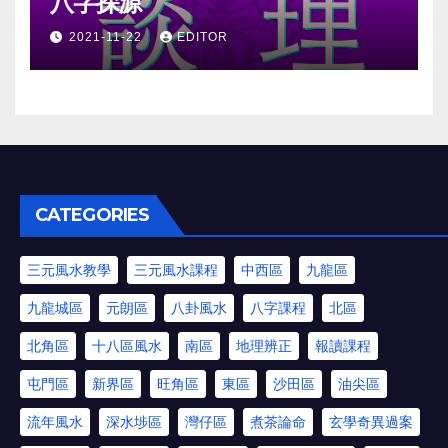
八字探源
2021-11-22
EDITOR
CATEGORIES
三元風水教學
三元風水課程
中西區
九龍區
九龍城區
元朗區
八卦風水
八字課程
北區
北角區
十八區風水
南區
地理辨正
報讀課程
屯門區
新界區
旺角區
東區
沙田區
油尖區
流年風水
深水埗區
灣仔區
煮茶論命
玄學奇異過案