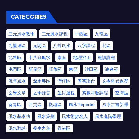
CATEGORIES
三元風水教學
三元風水課程
中西區
九龍區
九龍城區
元朗區
八卦風水
八字課程
北區
北角區
十八區風水
南區
地理辨正
報讀課程
屯門區
新界區
旺角區
東區
沙田區
油尖區
流年風水
深水埗區
灣仔區
煮茶論命
玄學奇異過案
玄學文章
玄學錄音
生肖運程
紫微斗數課程
荃灣區
葵青區
西貢區
觀塘區
風水Reporter
風水古書新譯
風水基本功
風水策劃
風水術數名人
風水進階學理
風水雜談
養生之道
香港區