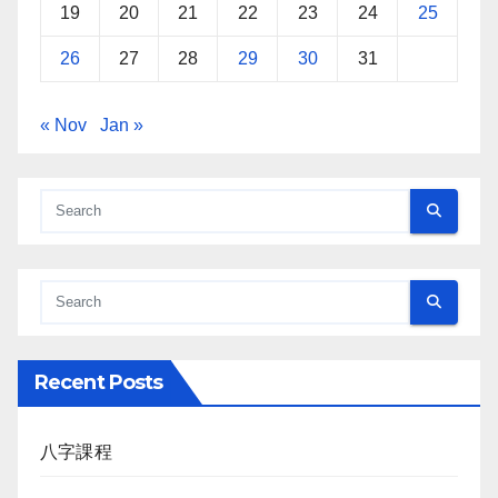
19
20
21
22
23
24
25
26
27
28
29
30
31
« Nov
Jan »
Recent Posts
八字課程