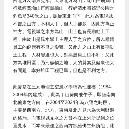
西北方及南方見水。又東北方為山，此山由飛鵝山
行脈經葵坳山再經鷓鴣山，行經清水灣郊野公園之
釣魚翁340米之山，脈從東北而下，此方為電視城
不吉之山方，不利人丁，但人丁卻多，因此方為正
神方。電視城之東方為山，山上也有長期動土工
程，由於山是風水學上主理人丁之方位，所以種體
員工的健康有不良之影響。又此方之山上有長期動
土工程，人材變遷也大，對高層員工也不利；又此
方為堆田區，乃污穢物之地，人的質素及健康便大
有問題，幸好堆田工程已畢，但也是不利之方。
此廈是在三元地理玄空風水學稱為七運樓（1984-
2004年內建成），此為丁山癸向兼午子，即坐南向
北偏東之方向，在2004至2024年為八運之時段，
主要是西南方、北方、東南及北方見水為大利財源
的格局。而電視城見水之方皆不在上列所提到之位
置見水，而本來最佳之西南方卻給佛堂州所阻，此