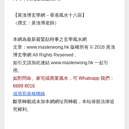
【黃渙博玄學網－香港風水十八區】
（撰文：黃渙博老師）
本網為最新最緊貼時事之玄學風水網
文章：www.masterwong.hk 版權所有 © 2016 黃渙
博玄學網 All Rights Reserved，
如引文請加此連結 www.masterwong.hk 一起引
用。
如對問命、家宅或商業風水，可 Whatsapp 我們：
6689 8016
或填寫表格聯絡
斷章轉載或未加本網網址而轉載，本站保留法律追
究權利。