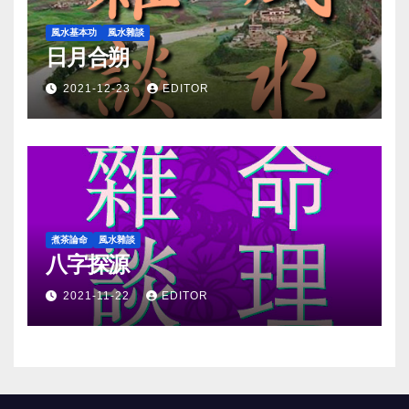
風水基本功
風水雜談
日月合朔
2021-12-23
EDITOR
煮茶論命
風水雜談
八字探源
2021-11-22
EDITOR