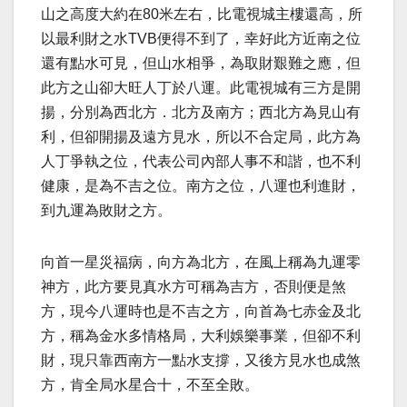
山之高度大約在80米左右，比電視城主樓還高，所
以最利財之水TVB便得不到了，幸好此方近南之位
還有點水可見，但山水相爭，為取財艱難之應，但
此方之山卻大旺人丁於八運。此電視城有三方是開
揚，分別為西北方．北方及南方；西北方為見山有
利，但卻開揚及遠方見水，所以不合定局，此方為
人丁爭執之位，代表公司內部人事不和諧，也不利
健康，是為不吉之位。南方之位，八運也利進財，
到九運為敗財之方。
向首一星災福病，向方為北方，在風上稱為九運零
神方，此方要見真水方可稱為吉方，否則便是煞
方，現今八運時也是不吉之方，向首為七赤金及北
方，稱為金水多情格局，大利娛樂事業，但卻不利
財，現只靠西南方一點水支撐，又後方見水也成煞
方，肯全局水星合十，不至全敗。