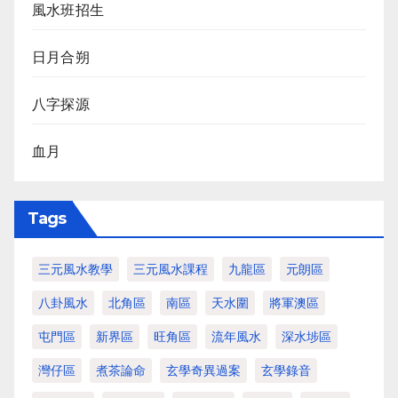
風水班招生
日月合朔
八字探源
血月
Tags
三元風水教學
三元風水課程
九龍區
元朗區
八卦風水
北角區
南區
天水圍
將軍澳區
屯門區
新界區
旺角區
流年風水
深水埗區
灣仔區
煮茶論命
玄學奇異過案
玄學錄音