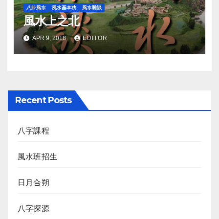
八卦風水
風水基本功
風水雜談
風水上之北
APR 9, 2018
EDITOR
Recent Posts
八字課程
風水班招生
日月合朔
八字探源