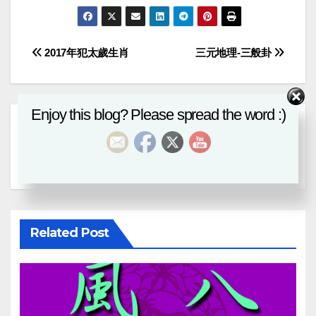
Post
2017年犯太歲生肖
三元地理-三般卦
navigation
Enjoy this blog? Please spread the word :)
By
Editor
Related Post