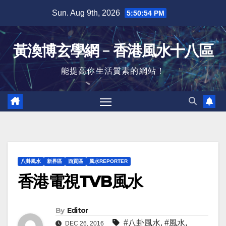
Skip
Sun. Aug 9th, 2026
5:50:55 PM
to
content
黃渙博玄學網﹣香港風水十八區
能提高你生活質素的網站！
八卦風水
新界區
西貢區
風水REPORTER
香港電視TVB風水
By
Editor
#八卦風水
,
#風水
,
DEC 26, 2016