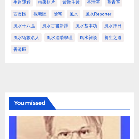
生肖運程
精采短片
紫微斗數
荃灣區
葵青區
西貢區
觀塘區
陰宅
風水
風水Reporter
風水十八區
風水古書新譯
風水基本功
風水擇日
風水術數名人
風水進階學理
風水雜談
養生之道
香港區
You missed