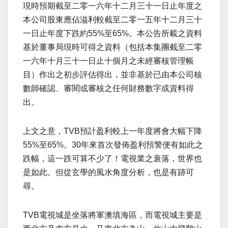
現時預期截至二零一六年十二月三十一日止年度之
本公司股東應佔溢利較截至二零一五年十二月三十
一日止年度下跌約55%至65%。本公告所載之資料
基於董事局現時可得之資料（包括本集團截至二零
一六年十月三十一日止十個月之未經審核管理帳
目）作出之初步評估得出，並非基於已由本公司核
數師確認、審閱或審核之任何財務數字或資料得
出。
上文之意，TVB預計盈利較上一年度將會大幅下降
55%至65%。30年來首次發佈盈利預警便有如此之
跌幅，這一跌可算不少了！電視業之衰落，世界也
是如此。但從玄學的風水角度分析，也是有跡可
尋。
TVB電視城是坐落將軍澳填海區，而電視城主要是