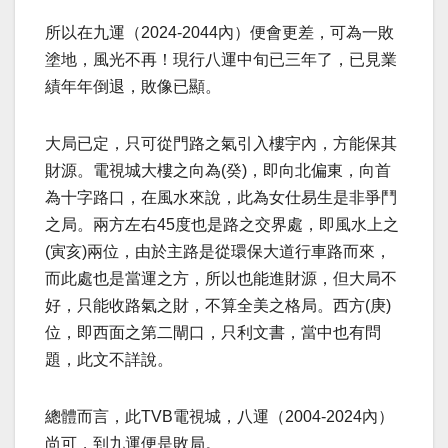
所以在九運（2024-2044內）便會更差，可為一敗
塗地，風光不再！現行八運中旬已三年了，已見業
績年年倒退，敗像已顯。
大局已定，只可從門路之氣引入樓宇內，方能保其
財源。電視城大樓之向為(癸)，即向北偏東，向首
為十字路口，在風水來說，此為女仕易生是非爭鬥
之局。兩方左右45度也是路之交界處，即風水上之
(寅亥)兩位，由於主路是從環保大道行車路而來，
而此處也是當運之方，所以也能進財源，但大局不
好，只能收路氣之財，不算全美之格局。西方(庚)
位，即西面之第二閘口，只利文書，當中也有問
題，此文不詳說。
總體而言，此TVB電視城，八運（2004-2024內）
尚可，到九運便是敗局。