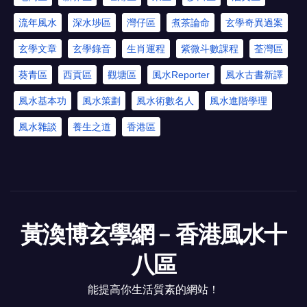
流年風水
深水埗區
灣仔區
煮茶論命
玄學奇異過案
玄學文章
玄學錄音
生肖運程
紫微斗數課程
荃灣區
葵青區
西貢區
觀塘區
風水Reporter
風水古書新譯
風水基本功
風水策劃
風水術數名人
風水進階學理
風水雜談
養生之道
香港區
黃渙博玄學網﹣香港風水十
八區
能提高你生活質素的網站！