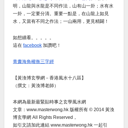
明，山龍與水龍是不同作法，山有山一卦；水有水
一卦，一定要分清。重要一點是，在山龍上如見
水，又當有不同之作法；一山兩用，更見精闢！
如想續看。。。。。
這在
facebook
加讚吧！
青囊海角權衡三字經
【黃渙博玄學網－香港風水十八區】
（撰文：黃渙博老師）
本網為最新最緊貼時事之玄學風水網
文章：www.masterwong.hk 版權所有 © 2014 黃渙
博玄學網 All Rights Reserved，
如引文請加此連結 www.masterwong.hk 一起引