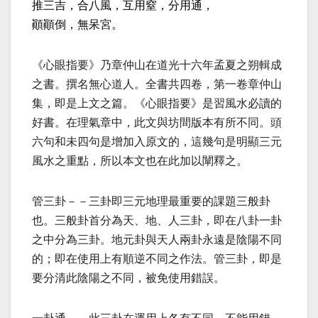
推三吉，合八風，互用窒，分用通，
顚顚倒，無呆宮。
《心眼指要》乃章仲山在道光十六年孟夏之朔輯成
之書。撰名無心道人。全書共四卷，第一卷章仲山
集，即是上文之篇。《心眼指要》是習風水必讀的
好書。在理氣章中，此文與坊間版本有所不同。頭
六句和未四句是增加入原文的，這幾句是明顯三元
風水之重點，所以本文也在此加以闡釋之。
管三卦－－三卦即三元地理最重要的課題三般卦
也。三般卦首分為天、地、人三卦，即在八卦一卦
之中分為三卦。地元卦與天人兩卦永遠是陰陽不同
的；即在使用上有順逆不同之作法。管三卦，即是
要分清此陰陽之不同，被免使用錯誤。