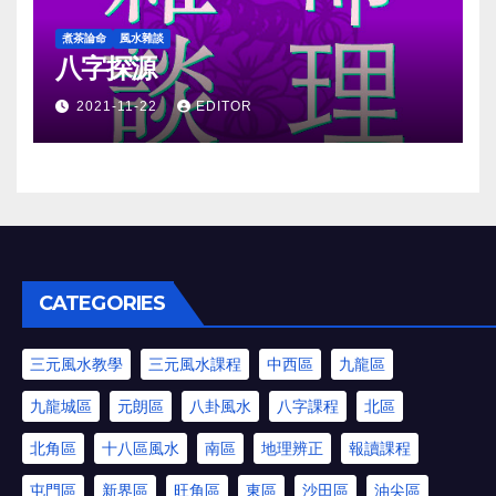
煮茶論命
風水雜談
八字探源
2021-11-22
EDITOR
CATEGORIES
三元風水教學
三元風水課程
中西區
九龍區
九龍城區
元朗區
八卦風水
八字課程
北區
北角區
十八區風水
南區
地理辨正
報讀課程
屯門區
新界區
旺角區
東區
沙田區
油尖區