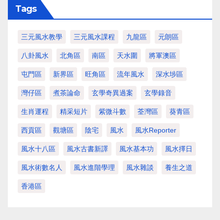
Tags
三元風水教學
三元風水課程
九龍區
元朗區
八卦風水
北角區
南區
天水圍
將軍澳區
屯門區
新界區
旺角區
流年風水
深水埗區
灣仔區
煮茶論命
玄學奇異過案
玄學錄音
生肖運程
精采短片
紫微斗數
荃灣區
葵青區
西貢區
觀塘區
陰宅
風水
風水Reporter
風水十八區
風水古書新譯
風水基本功
風水擇日
風水術數名人
風水進階學理
風水雜談
養生之道
香港區