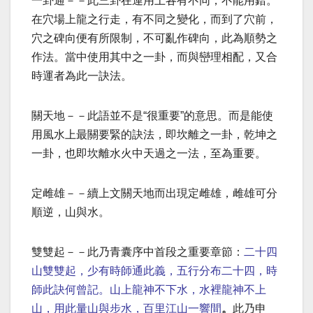
一卦通－－此三卦在運用上各有不同，不能用錯。
在穴場上龍之行走，有不同之變化，而到了穴前，
穴之碑向便有所限制，不可亂作碑向，此為順勢之
作法。當中使用其中之一卦，而與巒理相配，又合
時運者為此一訣法。
關天地－－此語並不是“很重要”的意思。而是能使
用風水上最關要緊的訣法，即坎離之一卦，乾坤之
一卦，也即坎離水火中天過之一法，至為重要。
定雌雄－－續上文關天地而出現定雌雄，雌雄可分
順逆，山與水。
雙雙起－－此乃青囊序中首段之重要章節：
二十四
山雙雙起，少有時師通此義，五行分布二十四，時
師此訣何曾記。山上龍神不下水，水裡龍神不上
山，用此量山與步水，百里江山一響間
。
此乃申