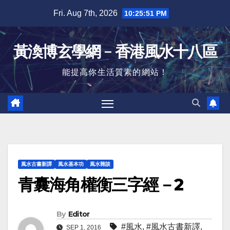
Skip
Fri. Aug 7th, 2026
10:25:52 PM
to
content
黃渙博玄學網﹣香港風水十八區
能提高你生活質素的網站！
風水古書新譯
風水基本功
風水雜談
青囊海角權衡三字經－2
By
Editor
#風水
,
#風水古書新譯
,
SEP 1, 2016