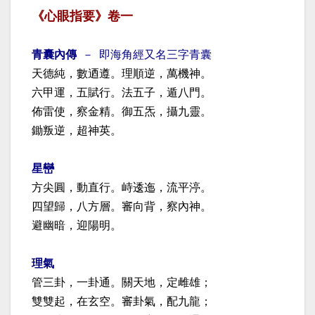
《心眼指要》卷一
青囊內傳
－ 即海角經又名三字青囊
天德純，數迺遵。理順逆，萬機神。
六甲運，五賦行。法五子，遁八門。
佈雷使，察金精。御五炁，攝九靈。
鋤叛逆，超神英。
星巒
方尖圓，動直行。峙逶迤，流平渟。
四望歸，八方層。審向背，察內神。
避幽暗，迎陽明。
理氣
管三卦，一卦通。關天地，定雌雄；
雙雙起，在玄空。審卦氣，配九龍；