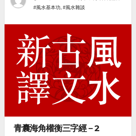
#風水基本功
,
#風水雜談
青囊海角權衡三字經－2