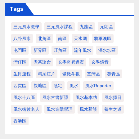
Tags
三元風水教學
三元風水課程
九龍區
元朗區
八卦風水
北角區
南區
天水圍
將軍澳區
屯門區
新界區
旺角區
流年風水
深水埗區
灣仔區
煮茶論命
玄學奇異過案
玄學錄音
生肖運程
精采短片
紫微斗數
荃灣區
葵青區
西貢區
觀塘區
陰宅
風水
風水Reporter
風水十八區
風水古書新譯
風水基本功
風水擇日
風水術數名人
風水進階學理
風水雜談
養生之道
香港區