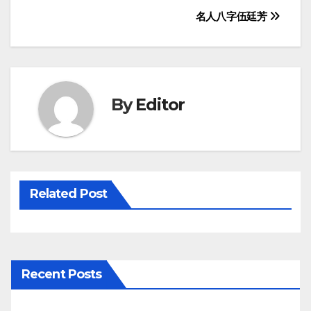
Post
名人八字伍廷芳
navigation
By
Editor
Related Post
Recent Posts