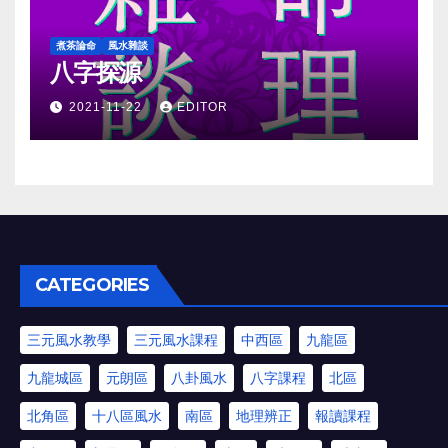
煮茶論命
風水雜談
八字探源
2021-11-22
EDITOR
CATEGORIES
三元風水教學
三元風水課程
中西區
九龍區
九龍城區
元朗區
八卦風水
八字課程
北區
北角區
十八區風水
南區
地理辨正
報讀課程