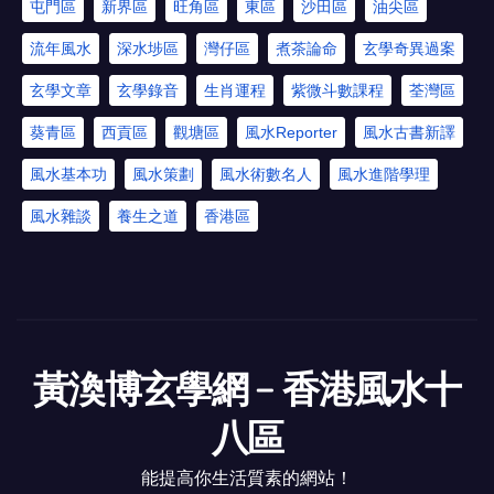
屯門區
新界區
旺角區
東區
沙田區
油尖區
流年風水
深水埗區
灣仔區
煮茶論命
玄學奇異過案
玄學文章
玄學錄音
生肖運程
紫微斗數課程
荃灣區
葵青區
西貢區
觀塘區
風水Reporter
風水古書新譯
風水基本功
風水策劃
風水術數名人
風水進階學理
風水雜談
養生之道
香港區
黃渙博玄學網﹣香港風水十
八區
能提高你生活質素的網站！