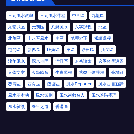
三元風水教學
三元風水課程
中西區
九龍區
九龍城區
元朗區
八卦風水
八字課程
北區
北角區
十八區風水
南區
地理辨正
報讀課程
屯門區
新界區
旺角區
東區
沙田區
油尖區
流年風水
深水埗區
灣仔區
煮茶論命
玄學奇異過案
玄學文章
玄學錄音
生肖運程
紫微斗數課程
荃灣區
葵青區
西貢區
觀塘區
風水Reporter
風水古書新譯
風水基本功
風水策劃
風水術數名人
風水進階學理
風水雜談
養生之道
香港區