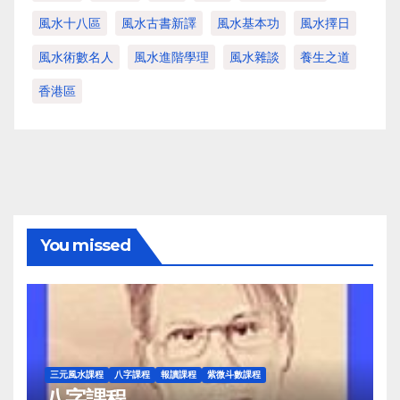
風水十八區
風水古書新譯
風水基本功
風水擇日
風水術數名人
風水進階學理
風水雜談
養生之道
香港區
You missed
三元風水課程
八字課程
報讀課程
紫微斗數課程
八字課程