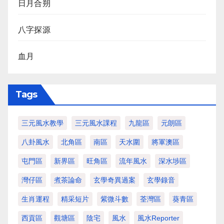
日月合朔
八字探源
血月
Tags
三元風水教學
三元風水課程
九龍區
元朗區
八卦風水
北角區
南區
天水圍
將軍澳區
屯門區
新界區
旺角區
流年風水
深水埗區
灣仔區
煮茶論命
玄學奇異過案
玄學錄音
生肖運程
精采短片
紫微斗數
荃灣區
葵青區
西貢區
觀塘區
陰宅
風水
風水Reporter