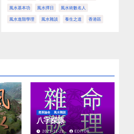
風水基本功
風水擇日
風水術數名人
風水進階學理
風水雜談
養生之道
香港區
煮茶論命
風水雜談
八字探源
2021-11-22
EDITOR