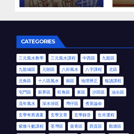
CATEGORIES
三元風水教學
三元風水課程
中西區
九龍區
九龍城區
元朗區
八卦風水
八字課程
北區
北角區
十八區風水
南區
地理辨正
報讀課程
屯門區
新界區
旺角區
東區
沙田區
油尖區
流年風水
深水埗區
灣仔區
煮茶論命
玄學奇異過案
玄學文章
玄學錄音
生肖運程
紫微斗數課程
荃灣區
葵青區
西貢區
觀塘區