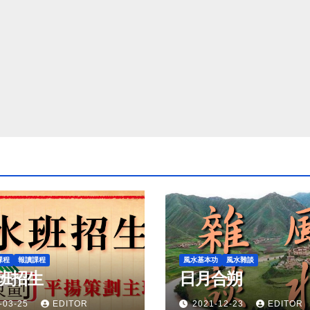
課程
報讀課程
風水基本功
風水雜談
班招生
日月合朔
-03-25
EDITOR
2021-12-23
EDITOR