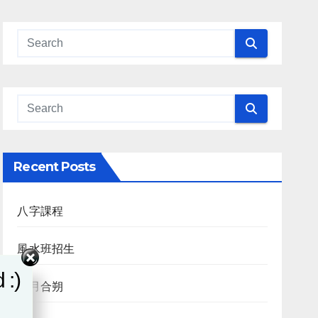
Recent Posts
八字課程
風水班招生
 :)
日月合朔