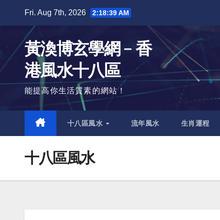
Skip
Fri. Aug 7th, 2026
2:18:40 AM
to
content
黃渙博玄學網﹣香
港風水十八區
能提高你生活質素的網站！
十八區風水
流年風水
生肖運程
十八區風水