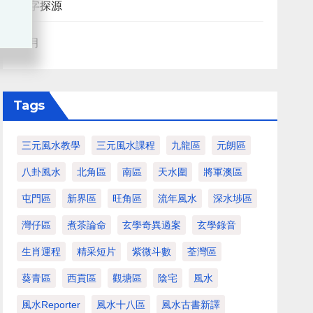
八字探源
血月
Tags
三元風水教學
三元風水課程
九龍區
元朗區
八卦風水
北角區
南區
天水圍
將軍澳區
屯門區
新界區
旺角區
流年風水
深水埗區
灣仔區
煮茶論命
玄學奇異過案
玄學錄音
生肖運程
精采短片
紫微斗數
荃灣區
葵青區
西貢區
觀塘區
陰宅
風水
風水Reporter
風水十八區
風水古書新譯